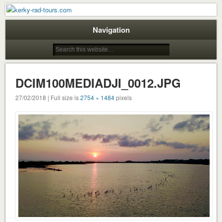
Rad Touren auf Korfu für Genießer
kerky-rad-tours.com
Navigation
DCIM100MEDIADJI_0012.JPG
27/02/2018 | Full size is
2754 × 1484
pixels